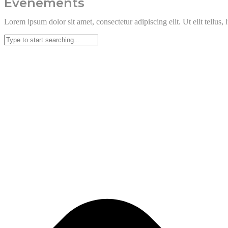
Evenements
Lorem ipsum dolor sit amet, consectetur adipiscing elit. Ut elit tellus,