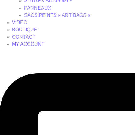
AUTRES SUPPORTS
PANNEAUX
SACS PEINTS « ART BAGS »
VIDEO
BOUTIQUE
CONTACT
MY ACCOUNT